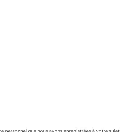
re personnel que nous avons enregistrées à votre sujet