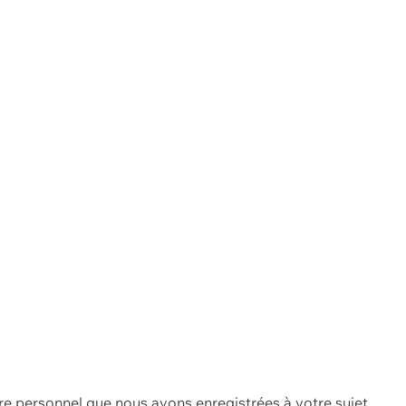
re personnel que nous avons enregistrées à votre sujet