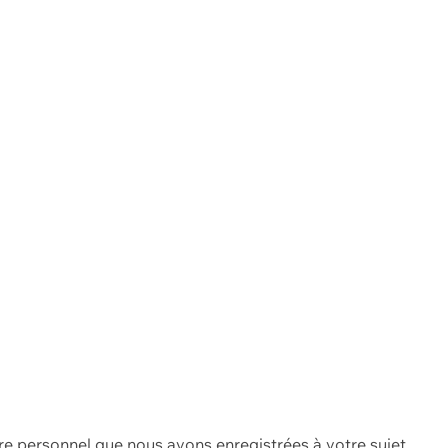
re personnel que nous avons enregistrées à votre sujet