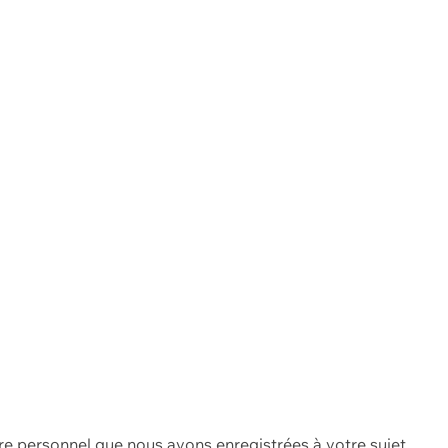
re personnel que nous avons enregistrées à votre sujet