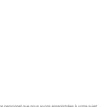
re personnel que nous avons enregistrées à votre sujet