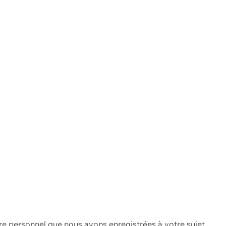
re personnel que nous avons enregistrées à votre sujet