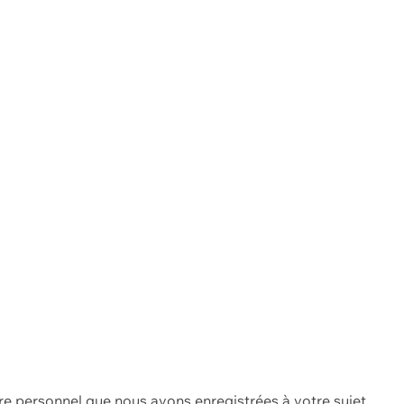
re personnel que nous avons enregistrées à votre sujet