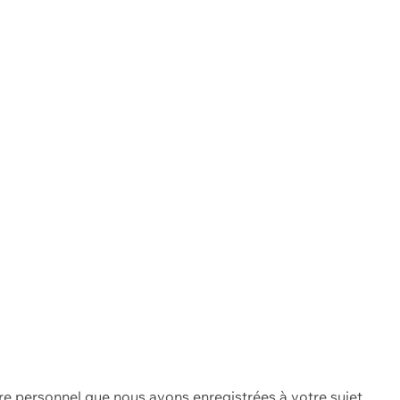
re personnel que nous avons enregistrées à votre sujet