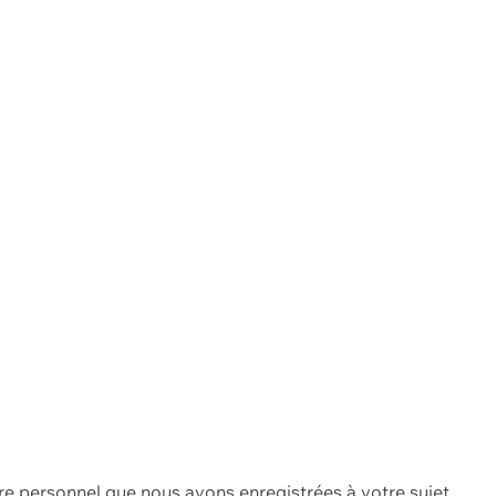
re personnel que nous avons enregistrées à votre sujet