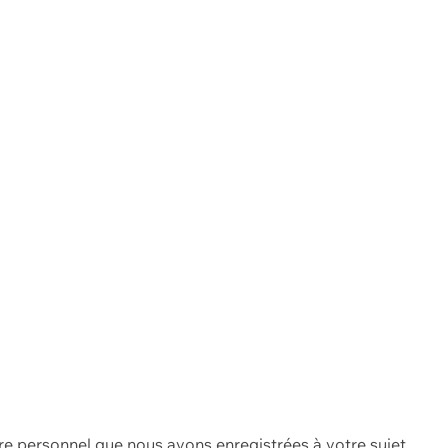
re personnel que nous avons enregistrées à votre sujet