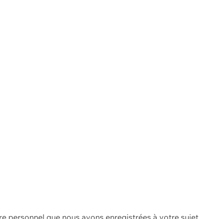
re personnel que nous avons enregistrées à votre sujet