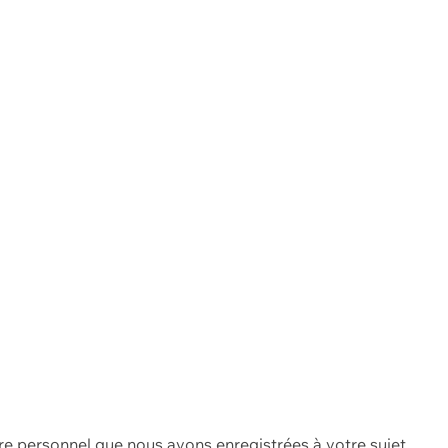
re personnel que nous avons enregistrées à votre sujet