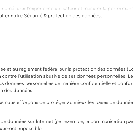
ur améliorer l'expérience utilisateur et mesurer la performan
ulter notre
Sécurité & protection des données.
sse et au règlement fédéral sur la protection des données (L
ion contre l'utilisation abusive de ses données personnelles. L
s données personnelles de manière confidentielle et confor
on des données.
s nous efforçons de protéger au mieux les bases de données 
on de données sur Internet (par exemple, la communication par
iquement impossible.