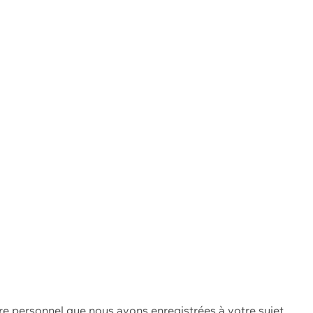
re personnel que nous avons enregistrées à votre sujet