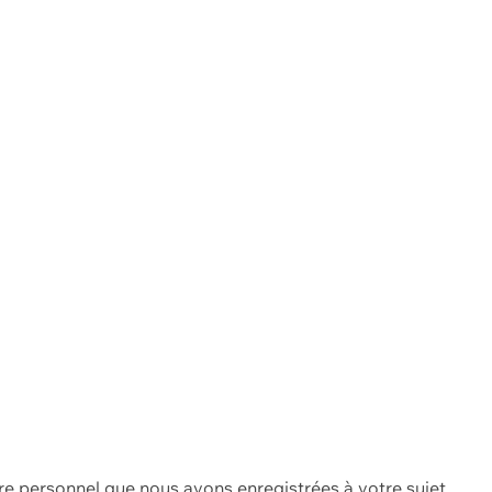
re personnel que nous avons enregistrées à votre sujet