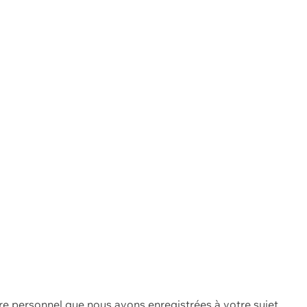
re personnel que nous avons enregistrées à votre sujet