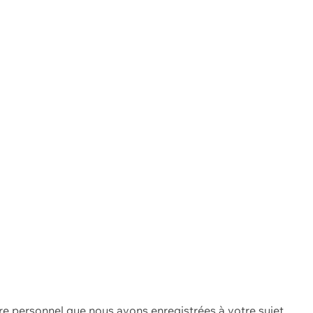
re personnel que nous avons enregistrées à votre sujet