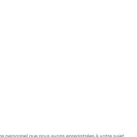
re personnel que nous avons enregistrées à votre sujet