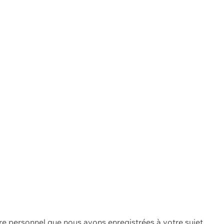
re personnel que nous avons enregistrées à votre sujet