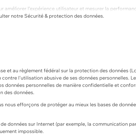
ur améliorer l'expérience utilisateur et mesurer la performan
ulter notre
Sécurité & protection des données.
sse et au règlement fédéral sur la protection des données (L
ion contre l'utilisation abusive de ses données personnelles. L
s données personnelles de manière confidentielle et confor
on des données.
s nous efforçons de protéger au mieux les bases de données 
on de données sur Internet (par exemple, la communication par
iquement impossible.