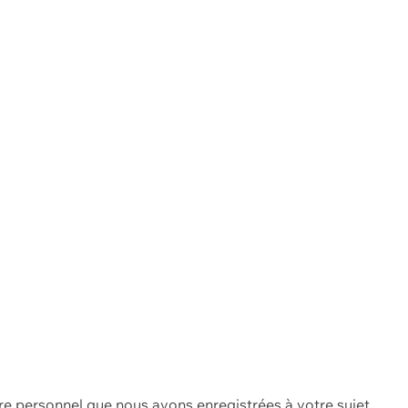
re personnel que nous avons enregistrées à votre sujet