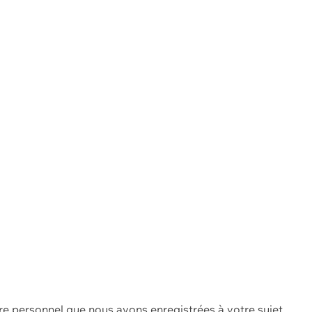
re personnel que nous avons enregistrées à votre sujet