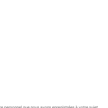
re personnel que nous avons enregistrées à votre sujet